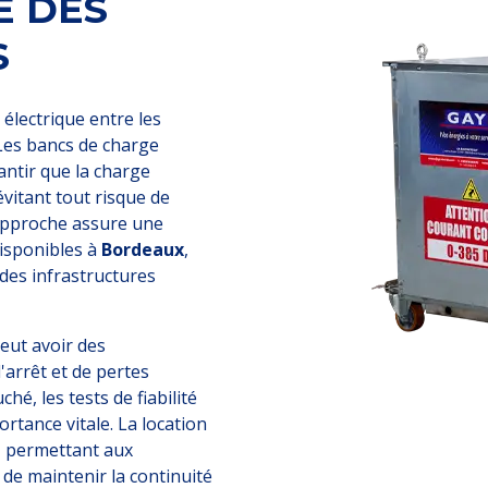
É DES
S
 électrique entre les
 Les bancs de charge
antir que la charge
évitant tout risque de
 approche assure une
disponibles à
Bordeaux
,
é des infrastructures
peut avoir des
arrêt et de pertes
hé, les tests de fiabilité
tance vitale. La location
, permettant aux
de maintenir la continuité