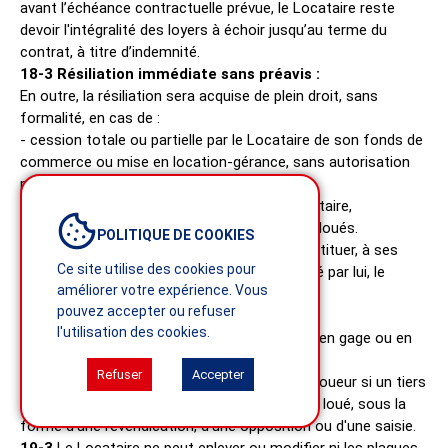
avant l’échéance contractuelle prévue, le Locataire reste
devoir l'intégralité des loyers à échoir jusqu’au terme du
contrat, à titre d’indemnité.
18-3 Résiliation immédiate sans préavis :
En outre, la résiliation sera acquise de plein droit, sans
formalité, en cas de :
- cession totale ou partielle par le Locataire de son fonds de
commerce ou mise en location-gérance, sans autorisation
préalable et écrite du Loueur,
- dissolution de sa société ou décès du Locataire,
- saisie, vente ou confiscation des matériels loués.
POLITIQUE DE COOKIES
Dans cette éventualité, le Locataire devra restituer, à ses
Ce site utilise des cookies pour
frais et immédiatement au Loueur, au lieu fixé par lui, le
améliorer votre expérience. Vous
matériel en bon état d’entretien.
pouvez accepter ou refuser
Article 19 – Éviction du Loueur
l'utilisation des cookies.
19-1
Le Locataire s'interdit de céder, donner en gage ou en
nantissement le matériel loué.
Refuser
Accepter
19-2
Le Locataire doit informer aussitôt le Loueur si un tiers
tente de faire valoir des droits sur le matériel loué, sous la
forme d'une revendication, d'une opposition ou d'une saisie.