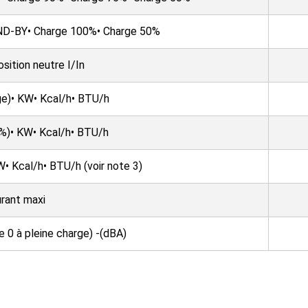
D-BY• Charge 100%• Charge 50%
sition neutre I/In
ge)• KW• Kcal/h• BTU/h
0%)• KW• Kcal/h• BTU/h
• Kcal/h• BTU/h (voir note 3)
urant maxi
 0 à pleine charge) -(dBA)