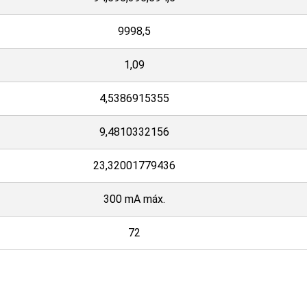
9998,5
1,09
4,5386915355
9,4810332156
23,32001779436
300 mA máx.
72