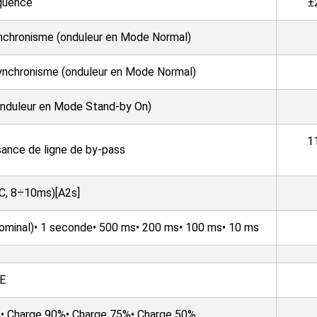
quence
±
nchronisme (onduleur en Mode Normal)
ynchronisme (onduleur en Mode Normal)
onduleur en Mode Stand-by On)
1
sance de ligne de by-pass
°C, 8÷10ms)[A2s]
t nominal)• 1 seconde• 500 ms• 200 ms• 100 ms• 10 ms
E
%• Charge 90%• Charge 75%• Charge 50%