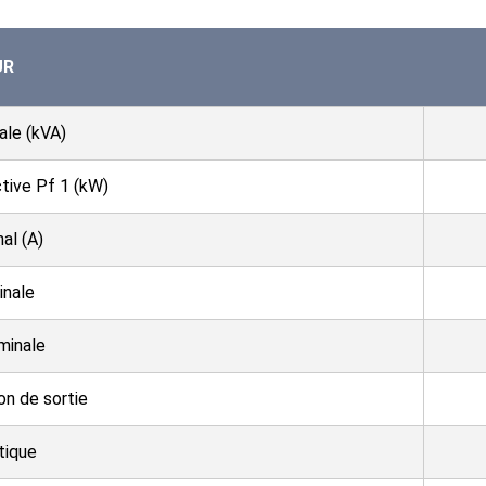
UR
ale (kVA)
tive Pf 1 (kW)
al (A)
inale
minale
on de sortie
tique