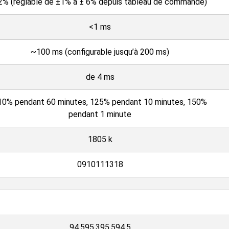
2% (réglable de ±1% à ± 6% depuis tableau de commande)
<1 ms
~100 ms (configurable jusqu’à 200 ms)
de 4 ms
10% pendant 60 minutes, 125% pendant 10 minutes, 150%
pendant 1 minute
1805 k
0910111318
94,595,395,594,5