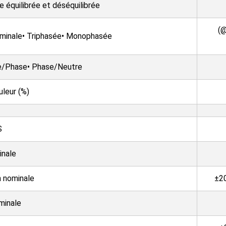
 équilibrée et déséquilibrée
(@
nominale• Triphasée• Monophasée
se/Phase• Phase/Neutre
leur (%)
S
inale
n nominale
±2
minale