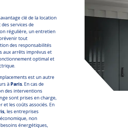
avantage clé de la location
t des services de
on régulière, un entretien
prévenir tout
tion des responsabilités
s aux arrêts imprévus et
fonctionnement optimal et
ctrique.
emplacements est un autre
urs à
Paris
. En cas de
n des interventions
ange sont prises en charge,
r et les coûts associés. En
is
, les entreprises
et économique, non
 besoins énergétiques,