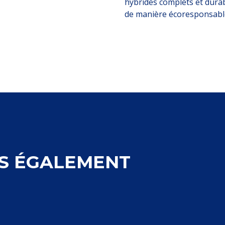
hybrides complets et dura
de manière écoresponsabl
S ÉGALEMENT