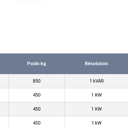
Poids kg
Résolution
850
1 kVAR
450
1 KW
450
1 KW
430
1 kW