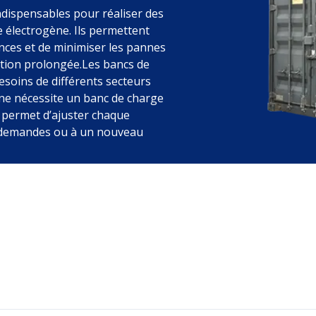
ndispensables pour réaliser des
e électrogène. Ils permettent
ces et de minimiser les pannes
sation prolongée.Les bancs de
esoins de différents secteurs
ène nécessite un banc de charge
e permet d’ajuster chaque
 demandes ou à un nouveau