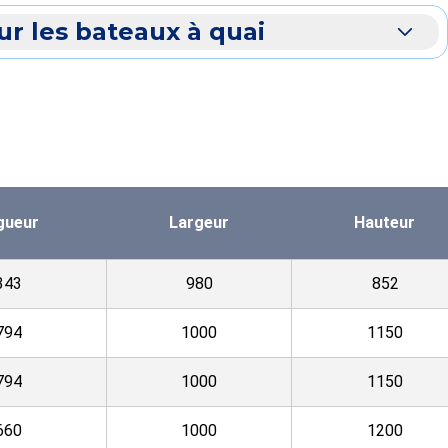
r les bateaux à quai
gueur
Largeur
Hauteur
343
980
852
794
1000
1150
794
1000
1150
660
1000
1200