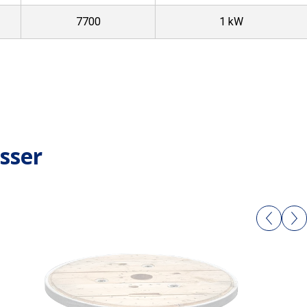
7700
1 kW
sser