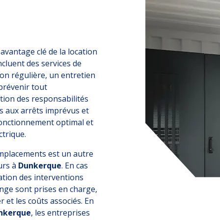
avantage clé de la location
incluent des services de
on régulière, un entretien
prévenir tout
tion des responsabilités
s aux arrêts imprévus et
fonctionnement optimal et
ctrique.
emplacements est un autre
urs à
Dunkerque
. En cas
tion des interventions
ange sont prises en charge,
r et les coûts associés. En
nkerque
, les entreprises