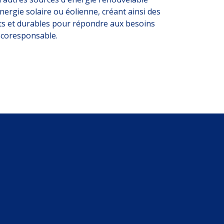
nergie solaire ou éolienne, créant ainsi des
s et durables pour répondre aux besoins
écoresponsable.